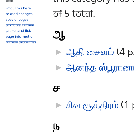
Tools
What links here
of 5 total.
Related changes
Special pages
Printable version
ஆ
Permanent link
Page information
Browse properties
►
ஆதி சைவம்
‎
(4 P
►
ஆனந்த ஸ்பூரான
ச
►
சிவ சூத்திரம்
‎
(1 
ந