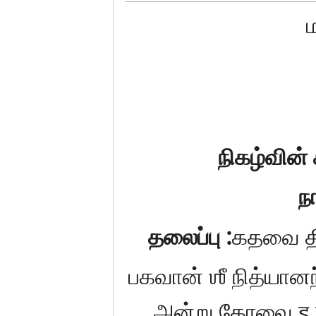
நிகழ்வின் 
நா
தலைப்பு :
கதவை திற
பகவான் ஶீ நித்யான
அன்று கோவை S.N.