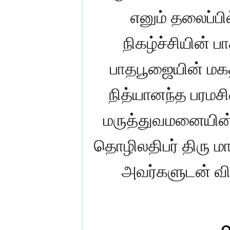
எனும் தலைப்பில
நிகழ்ச்சியின் ப
பாதபூஜையின் மகத
நித்யானந்த பரமச
மருத்துவமனையின்
தொழிலதிபர் திரு ம
அவர்களுடன் வி