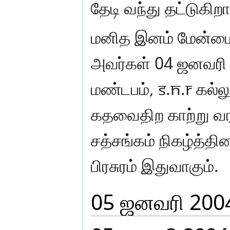
தேடி வந்து தட்டுகிறா
மனித இனம் மேன்மைய
அவர்கள் 04 ஜனவரி
மண்டபம், S.N.R கல்
கதவைதிற காற்று வரட
சத்சங்கம் நிகழ்த்தி
பிரசுரம் இதுவாகும்.
05 ஜனவரி 200