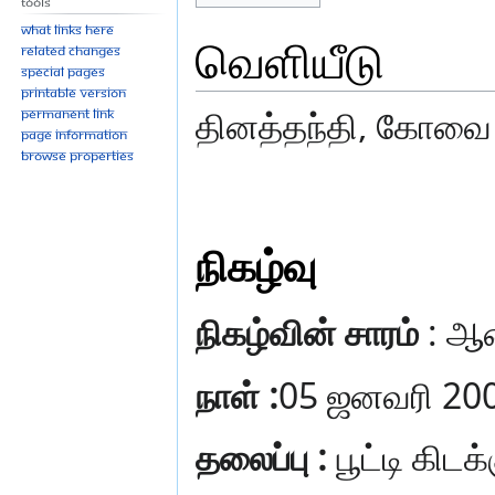
Tools
What links here
வெளியீடு
Related changes
Special pages
Printable version
தினத்தந்தி, கோவை
Permanent link
Page information
Browse properties
நிகழ்வு
நிகழ்வின் சாரம்
: ஆன
நாள் :
05 ஜனவரி 20
தலைப்பு :
பூட்டி கி