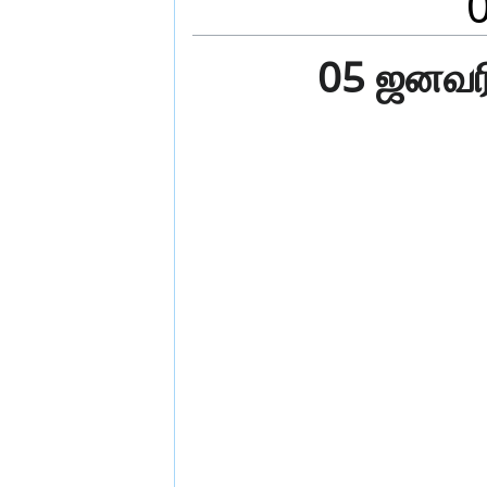
05 ஜனவரி