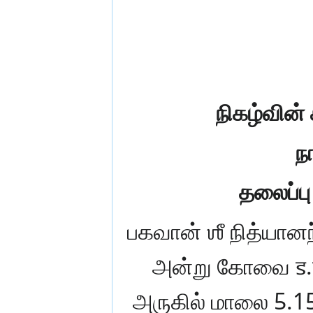
நிகழ்வின் 
நா
தலைப்பு 
பகவான் ஶீ நித்யான
அன்று கோவை S.N.
அருகில் மாலை 5.15