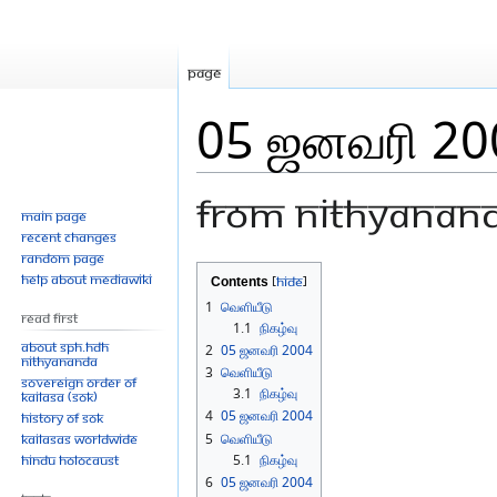
Page
05 ஜனவரி 200
From Nithyanan
Main page
Recent changes
Random page
Jump
Jump
Help about MediaWiki
Contents
to
to
1
வெளியீடு
Read First
navigation
search
1.1
நிகழ்வு
About SPH.HDH
2
05 ஜனவரி 2004
Nithyananda
3
வெளியீடு
Sovereign Order of
3.1
நிகழ்வு
KAILASA (SOK)
4
05 ஜனவரி 2004
History of SOK
KAILASAs Worldwide
5
வெளியீடு
Hindu Holocaust
5.1
நிகழ்வு
6
05 ஜனவரி 2004