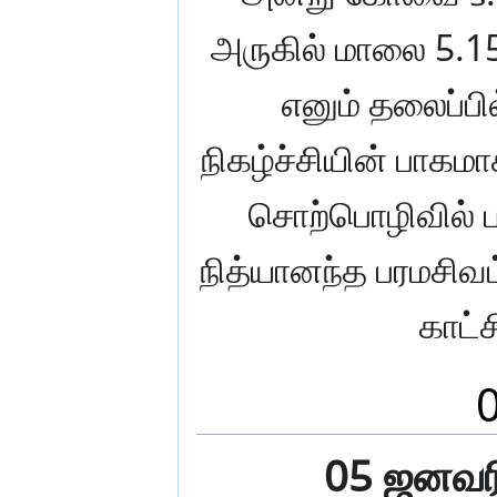
அருகில் மாலை 5.15
எனும் தலைப்பில
நிகழ்ச்சியின் பாகம
சொற்பொழிவில் பங
நித்யானந்த பரமசிவம
காட்
05 ஜனவரி