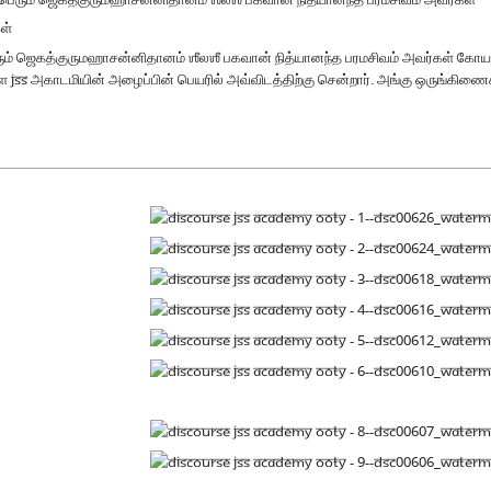
ள்
ும் ஜெகத்குருமஹாசன்னிதானம் ஶீலஶீ பகவான் நித்யானந்த பரமசிவம் அவர்கள் கோயம்ப
உள்ள JSS அகாடமியின் அழைப்பின் பெயரில் அவ்விடத்திற்கு சென்றார். அங்கு ஒருங்கிணைக்