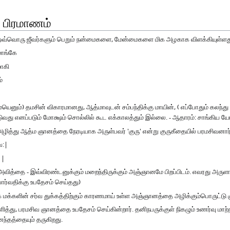
 பிரமாணம்
ம் ஒவ்வொரு ஜீவர்களும் பெறும் நன்மைகளை, மேன்மைகளை மிக அழகாக விளக்கியுள்ளத
மாங்கே
ாகி
்
ெனும்) தமசின் விகாரமானது, ஆத்மாவுடன் சம்பந்திக்கு மாயின், ( எப்போதும் கலந்த
வது எனப்படும் மோக்ஷம் சொல்லில் கூட எக்காலத்தும் இல்லை. - ஆதாரம்: சாங்கிய யோக
்து ஆத்ம ஞானத்தை நேரடியாக அருள்பவர் 'குரு' என்று குருகீதையில் பரமசிவனார்
வ:|
||
தை - இவ்விரண்டனுக்கும் மறைந்திருக்கும் அஞ்ஞானமே பிறப்பிடம். எவரது அருளா
பார்வதிக்கு உபதேசம் செய்தது)
 மக்களின் சர்வ துக்கத்திற்கும் காரணமாய் உள்ள அஞ்ஞானத்தை அழிக்கும்பொருட்டு கு
ித்து, பரமசிவ ஞானத்தை உபதேசம் செய்கின்றார். தனிநபருக்குள் நிகழும் உணர்வு மாற
ந்தத்தையும் தருகிறது.