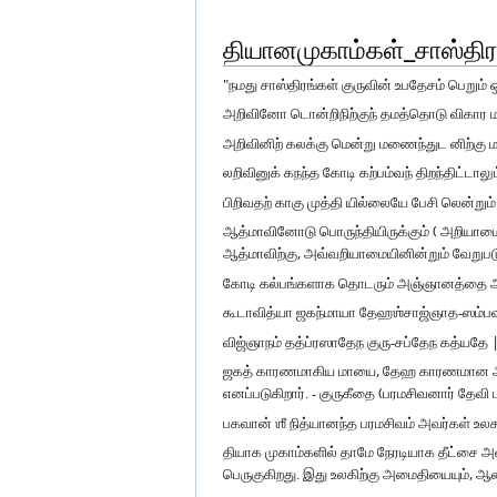
தியானமுகாம்கள்_சாஸ்திர
"நமது சாஸ்திரங்கள் குருவின் உபதேசம் பெறு
அறிவினோ டொன்றிநிற்குந் தமத்தொடு விகார 
அறிவினிற் கலக்கு மென்று மணைந்துட னிற்கு ம
லறிவினுக் கநந்த கோடி கற்பம்வந் திறந்திட்டாலும
பிறிவதற் காகு முத்தி யில்லையே பேசி லென்றும்
ஆத்மாவினோடு பொருந்தியிருக்கும் ( அறியாமைய
ஆத்மாவிற்கு, அவ்வறியாமையினின்றும் வேறுபடு
கோடி கல்பங்களாக தொடரும் அஞ்ஞானத்தை அழித
கூடாவித்யா ஜகந்மாயா தேஹஶ்சாஜ்ஞாத-ஸம்ப
விஜ்ஞாநம் தத்ப்ரஸாதேந குரு-சப்தேந கத்யதே 
ஜகத் காரணமாகிய மாயை, தேஹ காரணமான அவித்
எனப்படுகிறார். - குருகீதை (பரமசிவனார் தேவி 
பகவான் ஶீ நித்யானந்த பரமசிவம் அவர்கள் உலக
தியாக முகாம்களில் தாமே நேரடியாக தீட்சை அள
பெருகுகிறது. இது உலகிற்கு அமைதியையும், ஆன