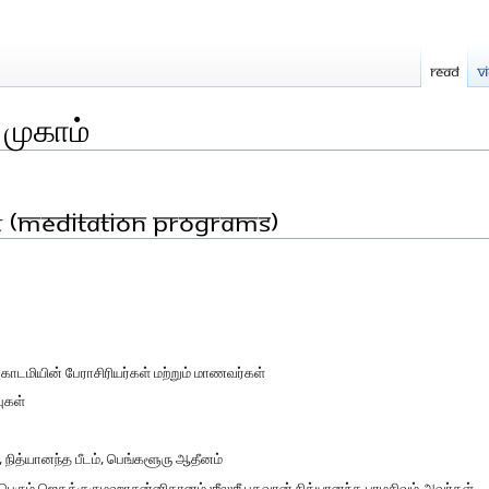
Read
V
முகாம்
் (Meditation Programs)
அகாடமியின் பேராசிரியர்கள் மற்றும் மாணவர்கள்
ுகள்
ித்யானந்த பீடம், பெங்களூரு ஆதீனம்
்பெரும் ஜெகத்குருமஹாசன்னிதானம் ஶீலஶீ பகவான் நித்யானந்த பரமசிவம் அவர்கள்