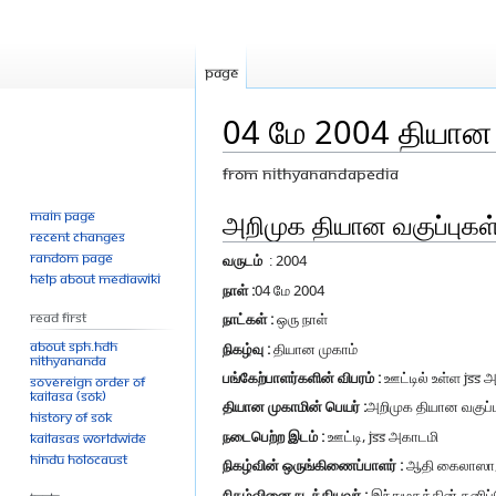
Page
04 மே 2004 தியான 
From Nithyanandapedia
Main page
Jump
Jump
அறிமுக தியான வகுப்புகள
Recent changes
to
to
Random page
வருடம்
: 2004
navigation
search
Help about MediaWiki
நாள் :
04 மே 2004
Read First
நாட்கள் :
ஒரு நாள்
About SPH.HDH
நிகழ்வு :
தியான முகாம்
Nithyananda
பங்கேற்பாளர்களின் விபரம் :
ஊட்டில் உள்ள JSS 
Sovereign Order of
KAILASA (SOK)
தியான முகாமின் பெயர் :
அறிமுக தியான வகுப்ப
History of SOK
நடைபெற்ற இடம் :
ஊட்டி, JSS அகாடமி
KAILASAs Worldwide
Hindu Holocaust
நிகழ்வின் ஒருங்கிணைப்பாளர் :
ஆதி கைலாஸா, ந
நிகழ்வினை நடத்தியவர் :
இந்துமதத்தின் தனிப