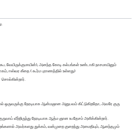
ு.
ு கூடவேயிருக்குமாயின்), அனந்த கோடி கல்பங்கள் உண்டாகி நாசமாயினும்
ம், ஈஸ்வர கீதை ( கூர்ம புராணத்தில் உள்ளது)
 சொல்கின்றார்.
ல் ஒருவருக்கு நேரடியாக ஆன்மஞான அனுபவம் கிட்டுகிறதோ, அவரே குரு
ருவாய் வீற்றிருந்து நேரடியாக ஆத்ம ஞான உபதேசம் அளிக்கின்றார்.
்றங்களால் அவர்களது துக்கம், வன்முறை குறைந்து அமைதியும், ஆனந்தமும்