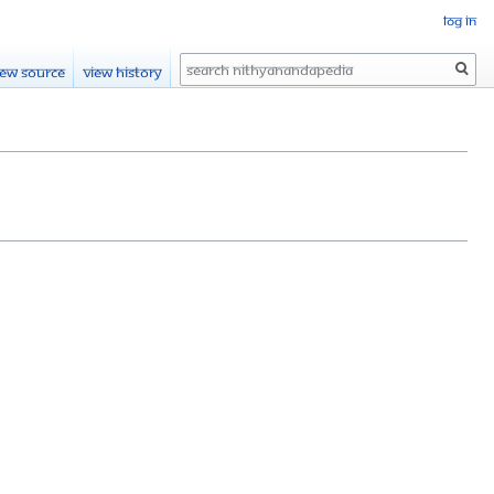
Log in
Search
iew source
View history