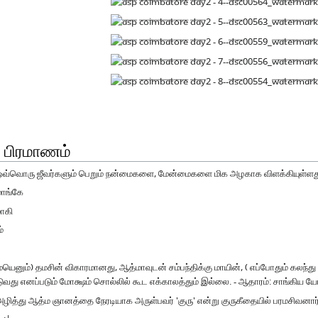
 பிரமாணம்
ம் ஒவ்வொரு ஜீவர்களும் பெறும் நன்மைகளை, மேன்மைகளை மிக அழகாக விளக்கியுள்ளத
மாங்கே
ாகி
்
ெனும்) தமசின் விகாரமானது, ஆத்மாவுடன் சம்பந்திக்கு மாயின், ( எப்போதும் கலந்த
வது எனப்படும் மோக்ஷம் சொல்லில் கூட எக்காலத்தும் இல்லை. - ஆதாரம்: சாங்கிய யோக
்து ஆத்ம ஞானத்தை நேரடியாக அருள்பவர் 'குரு' என்று குருகீதையில் பரமசிவனார்