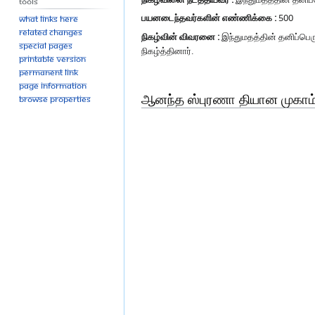
Tools
பயனடைந்தவர்களின் எண்ணிக்கை :
500
What links here
Related changes
நிகழ்வின் விவரனை :
இந்துமதத்தின் தனிப்பெர
Special pages
நிகழ்த்தினார்.
Printable version
Permanent link
Page information
ஆனந்த ஸ்புரணா தியான முகாம்
Browse properties