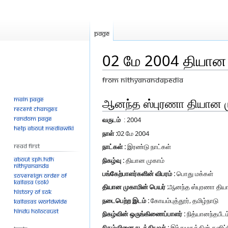
Page
02 மே 2004 தியான 
From Nithyanandapedia
Main page
Jump
Jump
ஆனந்த ஸ்புரணா தியான ம
Recent changes
to
to
Random page
வருடம்
: 2004
navigation
search
Help about MediaWiki
நாள் :
02 மே 2004
Read First
நாட்கள் :
இரண்டு நாட்கள்
About SPH.HDH
நிகழ்வு :
தியான முகாம்
Nithyananda
பங்கேற்பாளர்களின் விபரம் :
பொது மக்கள்
Sovereign Order of
KAILASA (SOK)
தியான முகாமின் பெயர் :
ஆனந்த ஸ்புரணா திய
History of SOK
நடைபெற்ற இடம் :
கோயம்புத்தூர், தமிழ்நாடு
KAILASAs Worldwide
Hindu Holocaust
நிகழ்வின் ஒருங்கிணைப்பாளர் :
நித்யானந்தபீடம்
நிகழ்வினை நடத்தியவர் :
இந்துமதத்தின் தனிப