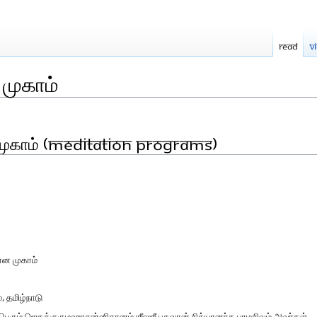
Read
V
முகாம்
ுகாம் (Meditation Programs)
ான முகாம்
, தமிழ்நாடு
்பெரும் ஜெகத்குருமஹாசன்னிதானம் ஶீலஶீ பகவான் நித்யானந்த பரமசிவம் அவர்கள்