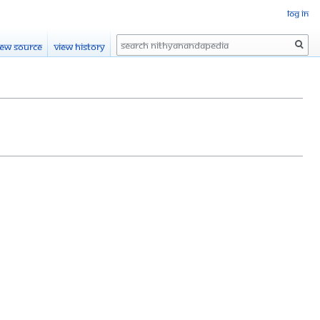
Log in
Search
iew source
View history