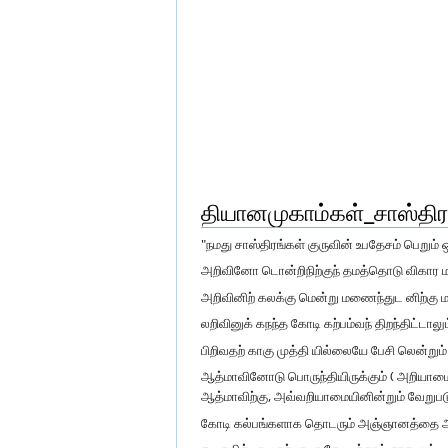
தியானமுகாம்கள்_சாஸ்திர
"நமது சாஸ்திரங்கள் குருவின் உபதேசம் பெறு
அறிவினோ டொன்றிநிற்குந் தமத்தொடு விகார 
அறிவினிற் கலக்கு மென்று மணைந்துட னிற்கு ம
லறிவினுக் கநந்த கோடி கற்பம்வந் திறந்திட்டாலும
பிறிவதற் காகு முத்தி யில்லையே பேசி லென்றும்
ஆத்மாவினோடு பொருந்தியிருக்கும் ( அறியாமைய
ஆத்மாவிற்கு, அவ்வறியாமையினின்றும் வேறுபடு
கோடி கல்பங்களாக தொடரும் அஞ்ஞானத்தை அழித