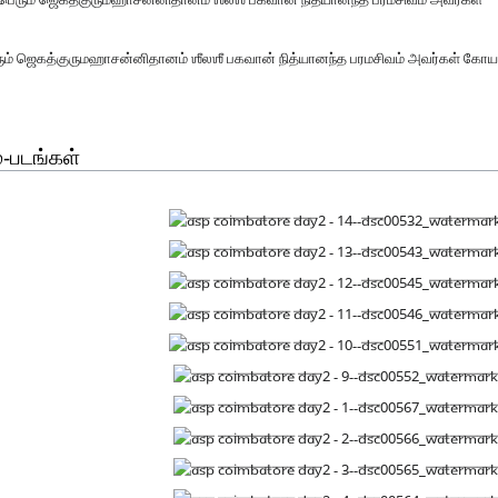
ும் ஜெகத்குருமஹாசன்னிதானம் ஶீலஶீ பகவான் நித்யானந்த பரமசிவம் அவர்கள் கோயம்பு
-படங்கள்