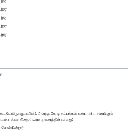
ு.
ு கூடவேயிருக்குமாயின்), அனந்த கோடி கல்பங்கள் உண்டாகி நாசமாயினும்
ம், ஈஸ்வர கீதை ( கூர்ம புராணத்தில் உள்ளது)
 சொல்கின்றார்.