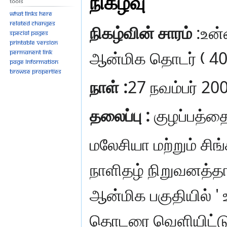
நிகழ்வு
Tools
What links here
Related changes
நிகழ்வின் சாரம்
:உன்
Special pages
Printable version
ஆன்மிக தொடர் ( 40
Permanent link
Page information
Browse properties
நாள் :
27 நவம்பர் 20
தலைப்பு :
குழப்பத்த
மலேசியா மற்றும் சிங்
நாளிதழ் நிறுவனத்த
ஆன்மிக பகுதியில் ' 
தொடரை வெளியிட்டு 