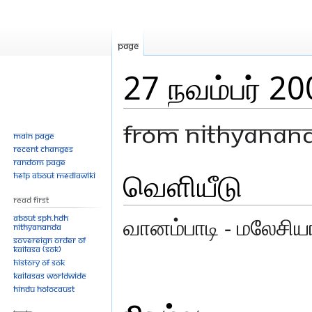
Page
27 நவம்பர் 20
From Nithyanan
Main page
Recent changes
Random page
வெளியீடு
Jump
Jump
Help about MediaWiki
to
to
Read First
navigation
search
About SPH.HDH
வானம்பாடி - மலேசியா,
Nithyananda
Sovereign Order of
KAILASA (SOK)
History of SOK
KAILASAs Worldwide
Hindu Holocaust