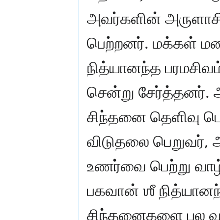
அவர்களின் அருளாசி
பெற்றனர். மக்கள் மன
நித்யானந்த பரமசி
சென்று சேர்த்தனர்
சிந்தனை தெளிவு பெறு
விடுதலை பெறுவர்,
உணர்வை பெற்று வாழ்
பகவான் ஶீ நித்யானந
சிந்தனைகளை பல வரு