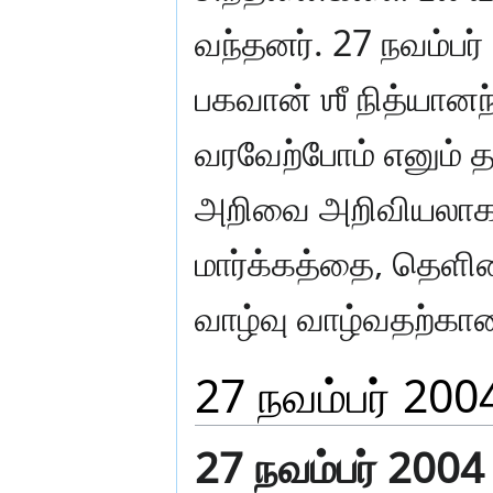
வந்தனர். 27 நவம்ப
பகவான் ஶீ நித்யானந
வரவேற்போம் எனும் த
அறிவை அறிவியலாக
மார்க்கத்தை, தெள
வாழ்வு வாழ்வதற்கா
27 நவம்பர் 200
27 நவம்பர் 2004