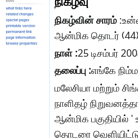
நிகழ்வு
Tools
What links here
Related changes
நிகழ்வின் சாரம்
:உன்
Special pages
Printable version
ஆன்மிக தொடர் (44
Permanent link
Page information
Browse properties
நாள் :
25 டிசம்பர் 20
தலைப்பு :
எங்கே நிம்
மலேசியா மற்றும் சிங்
நாளிதழ் நிறுவனத்த
ஆன்மிக பகுதியில் ' 
தொடரை வெளியிட்டு 