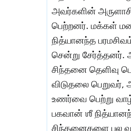
அவர்களின் அருளாசி
பெற்றனர். மக்கள் மன
நித்யானந்த பரமசி
சென்று சேர்த்தனர்
சிந்தனை தெளிவு பெறு
விடுதலை பெறுவர்,
உணர்வை பெற்று வாழ்
பகவான் ஶீ நித்யானந
சிந்தனைகளை பல வரு