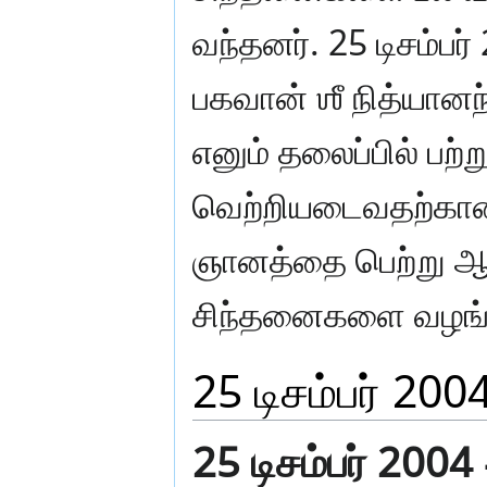
வந்தனர். 25 டிசம்ப
பகவான் ஶீ நித்யானந்
எனும் தலைப்பில் பற்
வெற்றியடைவதற்கான
ஞானத்தை பெற்று ஆ
சிந்தனைகளை வழங்க
25 டிசம்பர் 200
25 டிசம்பர் 2004