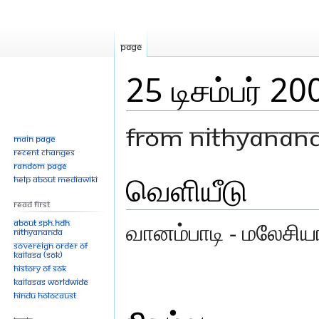
Page
25 டிசம்பர் 2
From Nithyanan
Main page
Recent changes
Random page
வெளியீடு
Jump
Jump
Help about MediaWiki
to
to
Read First
navigation
search
About SPH.HDH
வானம்பாடி - மலேசியா,
Nithyananda
Sovereign Order of
KAILASA (SOK)
History of SOK
KAILASAs Worldwide
Hindu Holocaust