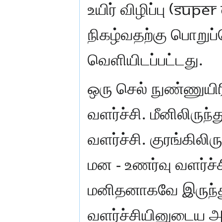
உயிர் விழிப்பு (Su
நிகழ்வதற்கு பொறுப்
வெளியிடப்பட்டது.
ஒரு செல் நுண்ணுயிர
வளர்ச்சி. மீனிலிருந
வளர்ச்சி. குரங்கிலி
மன - உணர்வு வளர்ச
மனிதனாகவே இருந்த
வளர்ச்சியினுடைய அ