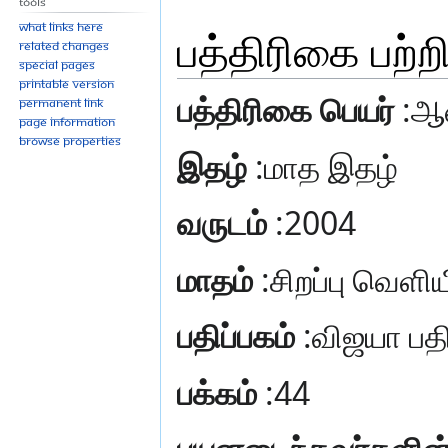
Tools
What links here
பத்திரிகை பற
Related changes
Special pages
Printable version
பத்திரிகை பெயர்
:ஆன
Permanent link
Page information
Browse properties
இதழ்
:மாத இதழ்
வருடம்
:2004
மாதம்
:சிறப்பு வெளிய
பதிப்பகம்
:விஜயா பதி
பக்கம்
:44