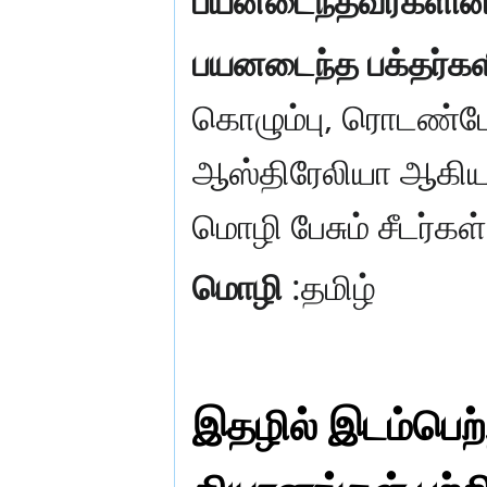
பயனடைந்தவர்களின
பயனடைந்த பக்தர்கள
கொழும்பு, ரொடண்டோ (
ஆஸ்திரேலியா ஆகிய ப
மொழி பேசும் சீடர்கள
மொழி
:தமிழ்
இதழில் இடம்பெற்றி