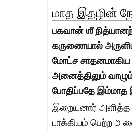
மாத இதழின் ந
பகவான் ஶீ நித்யானந
கருணையால் அருளிய 
மோட்ச சாதனமாகிய
அனைத்திலும் வாழும்
போதிப்பதே இம்மாத 
இறையனார் அளித்த த
பாக்கியம் பெற்ற அன