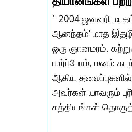
தியானங்கள் பற்
" 2004 ஜனவரி மாதம்
ஆனந்தம்' மாத இதழில
ஒரு ஞானமரம், கற்று
பார்ப்போம், மனம் கட
ஆகிய தலைப்புகளில் 
அவர்கள் யாவரும் ப
சத்தியங்கள் தொகுத்