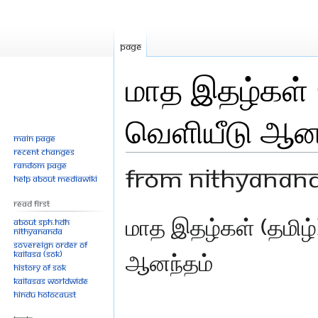
Page
மாத இதழ்கள் (த
வெளியீடு ஆன
Main page
Recent changes
Random page
From Nithyanan
Help about MediaWiki
Read First
Jump
Jump
மாத இதழ்கள் (தமிழ்
About SPH.HDH
Nithyananda
to
to
Sovereign Order of
navigation
search
ஆனந்தம்
KAILASA (SOK)
History of SOK
KAILASAs Worldwide
Hindu Holocaust