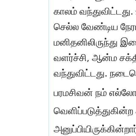
காலம் வந்துவிட்டது
செல்ல வேண்டிய நேரம
மனிதனிலிருந்து இ
வளர்ச்சி, ஆன்ம சக்
வந்துவிட்டது. நடைப
பரமசிவன் நம் எல்லோ
வெளிப்படுத்துகின்
அனுப்பியிருக்கின்ற