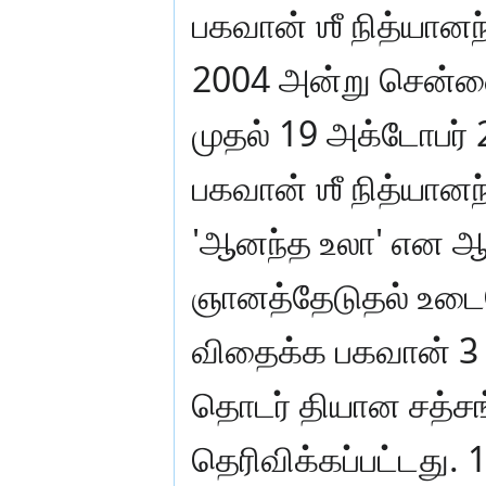
பகவான் ஶீ நித்யானந
2004 அன்று சென்னை 
முதல் 19 அக்டோபர் 
பகவான் ஶீ நித்யான
'ஆனந்த உலா' என ஆசி
ஞானத்தேடுதல் உடை
விதைக்க பகவான் 3 ந
தொடர் தியான சத்சங்
தெரிவிக்கப்பட்டது. 