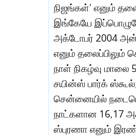
நிஜங்கள்' எனும் தலை
இங்கேயே இப்பொழுதே
அக்டோபர் 2004 அன
எனும் தலைப்பிலும் 
நாள் நிகழ்வு மாலை
சயின்ஸ் பார்க் ஸ்கூல
சென்னையில் நடைபெற
நாட்களான 16,17 அ
ஸ்புரணா எனும் இரண்