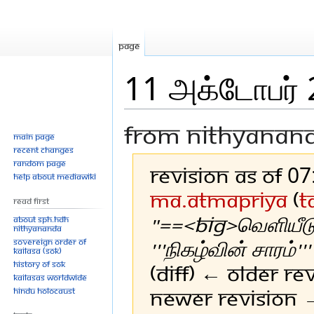
Page
11 அக்டோபர் 
From Nithyanan
Main page
Recent changes
Random page
Revision as of 0
Help about MediaWiki
Ma.atmapriya
(
t
Read First
"==<big>வெளியீடு
About SPH.HDH
Nithyananda
'''நிகழ்வின் சாரம்'
Sovereign Order of
KAILASA (SOK)
History of SOK
(diff) ← Older rev
KAILASAs Worldwide
Newer revision →
Hindu Holocaust