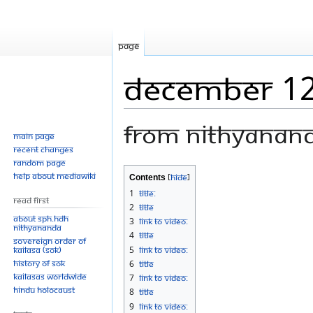
Page
December 12
From Nithyanan
Main page
Recent changes
Random page
Jump
Jump
Help about MediaWiki
Contents
to
to
1
Title:
Read First
navigation
search
2
Title
About SPH.HDH
3
Link to Video:
Nithyananda
4
Title
Sovereign Order of
KAILASA (SOK)
5
Link to Video:
History of SOK
6
Title
KAILASAs Worldwide
7
Link to Video:
Hindu Holocaust
8
Title
9
Link to Video: