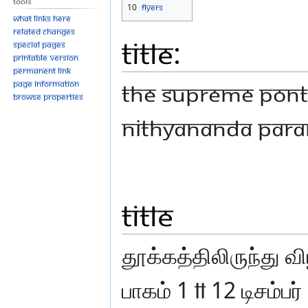
Tools
10
flyers
What links here
Related changes
Title:
Special pages
Printable version
Permanent link
Page information
THE SUPREME PONT
Browse properties
NITHYANANDA PAR
Title
தூக்கத்திலிருந்து வ
பாகம் 1 ll 12 டிசம்பர