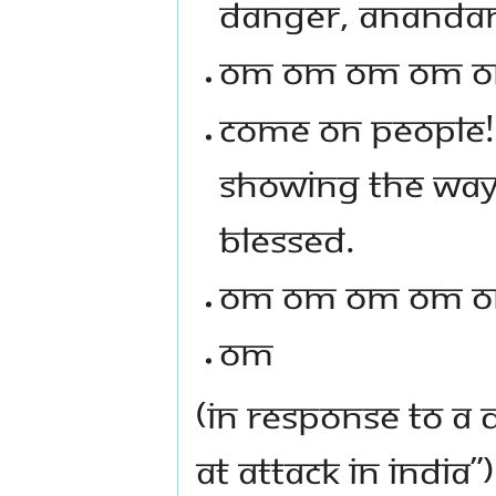
danger, Anandam
Om Om Om Om 
Come on people! 
showing the way,
blessed.
Om Om Om Om 
Om
(In response to a 
at Attack in India”)