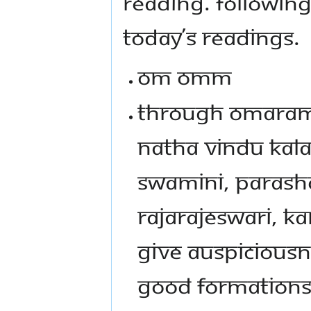
READING. FOLLOWING
TODAY’S READINGS.
Om Omm
Through Omaram,
Natha Vindu Kalat
Swamini, Parash
Rajarajeswari, K
give auspiciousn
good formations,