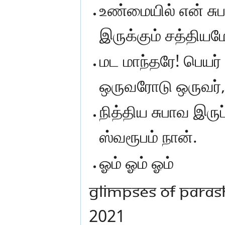
உண்மையில் என் சுப
இருக்கும் சத்தியமே
மட மாந்தரே! பெயர் 
ஒருவரோடு ஒருவர், 
நித்திய சுபாவ இரு
ஸ்வரூபம் நான்.
ஓம் ஓம் ஓம்
GLIMPSES OF PARAS
2021