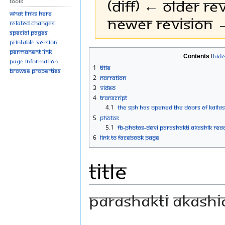
(diff) ← Older rev
Tools
What links here
Newer revision →
Related changes
Special pages
Printable version
Permanent link
Jump
Jump
Contents
Page information
to
to
1
Title
Browse properties
navigation
search
2
Narration
3
Video
4
Transcript
4.1
The SPH has opened the doors of KAILAS
5
Photos
5.1
FB-Photos-DEVI PARASHAKTI AKASHIK REA
6
Link to Facebook Page
Title
PARASHAKTI AKASHI