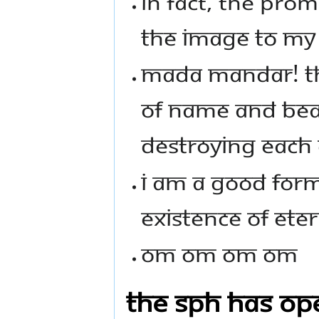
In fact, the pro
the image to my 
MADA MANDAR! Th
of name and bea
destroying each 
I am a good for
existence of ete
Om Om Om Om
The SPH has op