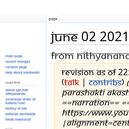
Page
June 02 202
From Nithyanan
Main page
Recent changes
Random page
Revision as of 2
Help about MediaWiki
(
talk
|
contribs
)
Read First
PARASHAKTI AKASH
About SPH.HDH
Nithyananda
==Narration== =
Sovereign Order of
KAILASA (SOK)
History of SOK
https://www.you
KAILASAs Worldwide
|alignment=cente
Hindu Holocaust