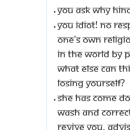
You ask why Hind
you idiot! No re
one's own religio
in the world by 
what else can thi
losing yourself?
She has come dow
wash and correct
revive you, advi