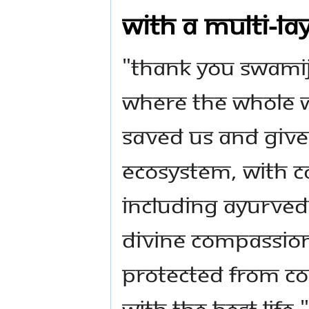
with a multi-l
"Thank you Swamiji
where the whole w
saved us and give
ecosystem, with c
including ayurved
divine compassion
protected from c
with the best life.