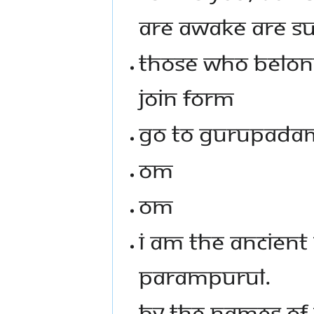
are awake are su
Those who belon
join form
Go to Gurupadam
Om
Om
I am the ancient
Parampurul.
By the names of