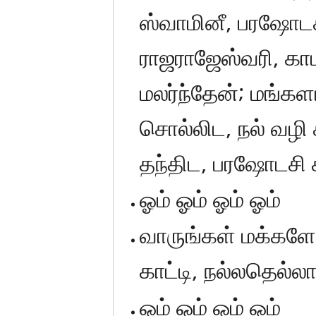
ஸ்வாமினீ, பரஷோடச
ராஜராஜேஸ்வரி, காம
மலர்ந்தேன்; மங்கள
சொல்லிட, நல் வழி 
தந்திட, பரஷோடசி 
ஓம் ஓம் ஓம் ஓம்
வாருங்கள் மக்களே!
காட்டி, நல்லதெல்லா
ஓம் ஓம் ஓம் ஓம்