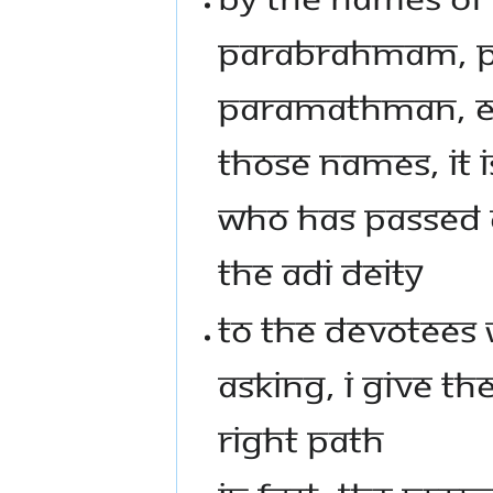
Parabrahmam, P
Paramathman, ev
those names, it 
who has passed 
the Adi Deity
To the devotees 
asking, I give t
right path