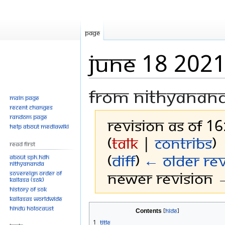
Page
June 18 202
From Nithyanan
Main page
Recent changes
Random page
Revision as of 1
Help about MediaWiki
(
talk
|
contribs
)
Read First
(
diff
)
← Older rev
About SPH.HDH
Nithyananda
Newer revision →
Sovereign Order of
KAILASA (SOK)
History of SOK
KAILASAs Worldwide
Jump
Jump
Hindu Holocaust
Contents
to
to
1
Title