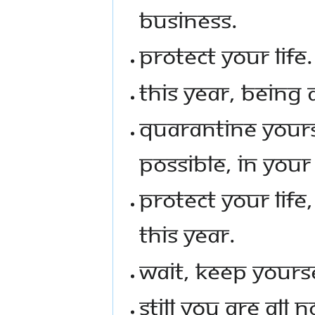
BUSINESS.
PROTECT YOUR LIFE.
THIS YEAR, BEING A
QUARANTINE YOURS
POSSIBLE, IN YOUR
PROTECT YOUR LIFE,
THIS YEAR.
WAIT, KEEP YOURSEL
STILL YOU ARE ALL