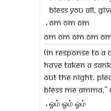
bless you all, gi
Om om om
Om om om om o
(IN RESPONSE TO A 
HAVE TAKEN A SANK
OUT THE NIGHT. PLE
BLESS ME AMMA,” D
ஓம் ஓம் ஓம்