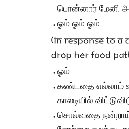
பொன்னார் மேனி அ
ஓம் ஓம் ஓம்
(IN RESPONSE TO A 
DROP HER FOOD PATT
ஓம்
கண்டதை எல்லாம் உ
காலடியில் விட்டுவிட
சொல்வதை நன்றாய் 
சோற்றை கலந்து, 