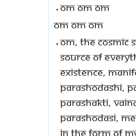
Om om om
Om om om
Om, the cosmic s
source of everyt
existence, manif
Parashodashi, Pa
Parashakti, Vaina
Parashodasi, Me
in the form of m