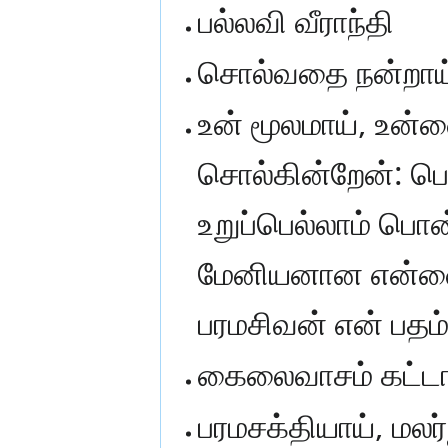
பல்லவி வீராந்தி
சொல்வதை நன்றாய்
உன் மூலமாய், உன்
சொல்கின்றேன்: ப
உறுப்பெல்லாம் பொன
மேனியனான என்னை 
பரமசிவன் என் பதம்
கைலைவாசம் கட்டா
பரமசக்தியாய், மலர்