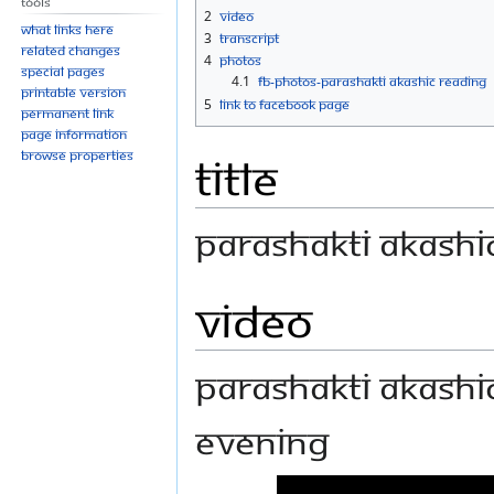
Tools
navigation
search
2
Video
What links here
3
Transcript
Related changes
4
Photos
Special pages
4.1
FB-Photos-PARASHAKTI AKASHIC READING
Printable version
5
Link to Facebook Page
Permanent link
Page information
Browse properties
Title
PARASHAKTI AKASHI
Video
PARASHAKTI AKASHI
EVENING