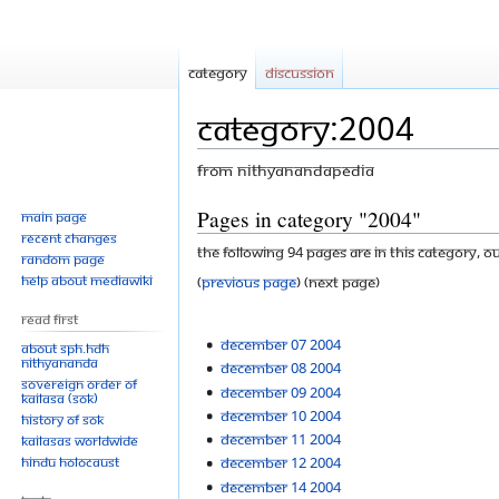
Category
Discussion
Category:2004
From Nithyanandapedia
Jump
Jump
Pages in category "2004"
Main page
Recent changes
to
to
The following 94 pages are in this category, ou
Random page
navigation
search
Help about MediaWiki
(
previous page
) (next page)
Read First
December 07 2004
About SPH.HDH
Nithyananda
December 08 2004
Sovereign Order of
December 09 2004
KAILASA (SOK)
December 10 2004
History of SOK
December 11 2004
KAILASAs Worldwide
Hindu Holocaust
December 12 2004
December 14 2004